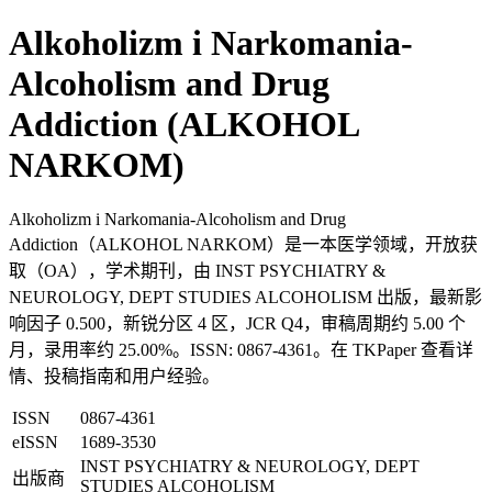
Alkoholizm i Narkomania-
Alcoholism and Drug
Addiction (ALKOHOL
NARKOM)
Alkoholizm i Narkomania-Alcoholism and Drug
Addiction（ALKOHOL NARKOM）是一本医学领域，开放获
取（OA），学术期刊，由 INST PSYCHIATRY &
NEUROLOGY, DEPT STUDIES ALCOHOLISM 出版，最新影
响因子 0.500，新锐分区 4 区，JCR Q4，审稿周期约 5.00 个
月，录用率约 25.00%。ISSN: 0867-4361。在 TKPaper 查看详
情、投稿指南和用户经验。
ISSN
0867-4361
eISSN
1689-3530
INST PSYCHIATRY & NEUROLOGY, DEPT
出版商
STUDIES ALCOHOLISM