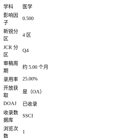
学科
医学
影响因
0.500
子
新锐分
4 区
区
JCR 分
Q4
区
审稿周
约 5.00 个月
期
25.00%
录用率
开放获
是（OA）
取
DOAJ
已收录
收录数
SSCI
据库
浏览次
1
数