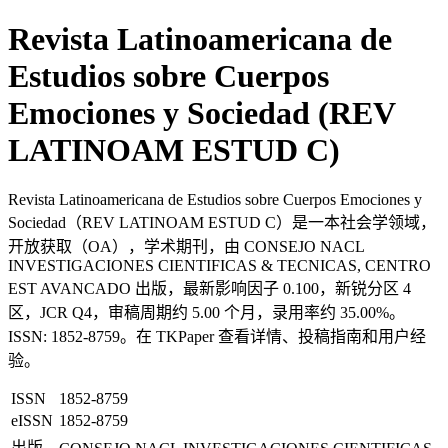
Revista Latinoamericana de
Estudios sobre Cuerpos
Emociones y Sociedad (REV
LATINOAM ESTUD C)
Revista Latinoamericana de Estudios sobre Cuerpos Emociones y
Sociedad（REV LATINOAM ESTUD C）是一本社会学领域，
开放获取（OA），学术期刊，由 CONSEJO NACL
INVESTIGACIONES CIENTIFICAS & TECNICAS, CENTRO
EST AVANCADO 出版，最新影响因子 0.100，新锐分区 4
区，JCR Q4，审稿周期约 5.00 个月，录用率约 35.00%。
ISSN: 1852-8759。在 TKPaper 查看详情、投稿指南和用户经
验。
ISSN
1852-8759
eISSN
1852-8759
出版