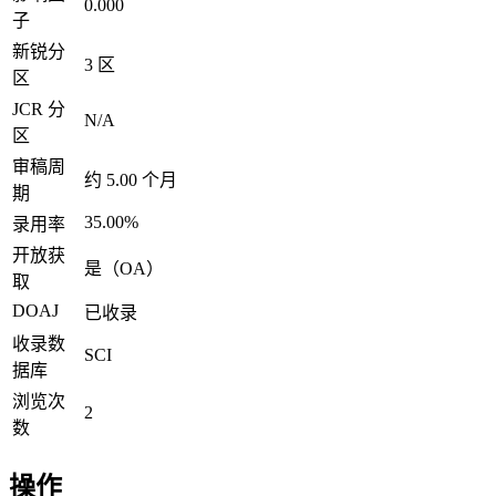
0.000
子
新锐分
3 区
区
JCR 分
N/A
区
审稿周
约 5.00 个月
期
35.00%
录用率
开放获
是（OA）
取
DOAJ
已收录
收录数
SCI
据库
浏览次
2
数
操作