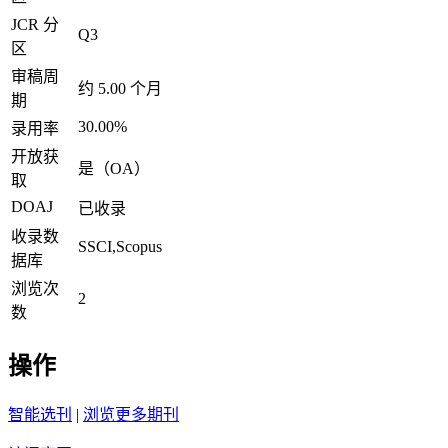
JCR 分
Q3
区
审稿周
约 5.00 个月
期
30.00%
录用率
开放获
是（OA）
取
DOAJ
已收录
收录数
SSCI,Scopus
据库
浏览次
2
数
操作
智能选刊
|
浏览更多期刊