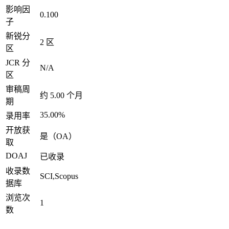
影响因
0.100
子
新锐分
2 区
区
JCR 分
N/A
区
审稿周
约 5.00 个月
期
35.00%
录用率
开放获
是（OA）
取
DOAJ
已收录
收录数
SCI,Scopus
据库
浏览次
1
数