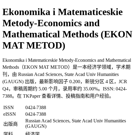
Ekonomika i Matematiceskie
Metody-Economics and
Mathematical Methods (EKON
MAT METOD)
Ekonomika i Matematiceskie Metody-Economics and Mathematical
Methods（EKON MAT METOD）是一本经济学领域，学术期
刊，由 Russian Acad Sciences, State Acad Univ Humanities
(GAUGN) 出版，最新影响因子 0.200，新锐分区 4 区，JCR
Q4，审稿周期约 5.00 个月，录用率约 35.00%。ISSN: 0424-
7388。在 TKPaper 查看详情、投稿指南和用户经验。
ISSN
0424-7388
eISSN
0424-7388
Russian Acad Sciences, State Acad Univ Humanities
出版商
(GAUGN)
学科
经济学