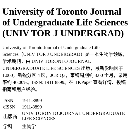
University of Toronto Journal
of Undergraduate Life Sciences
(UNIV TOR J UNDERGRAD)
University of Toronto Journal of Undergraduate Life
Sciences（UNIV TOR J UNDERGRAD）是一本生物学领域，
学术期刊，由 UNIV TORONTO JOURNAL
UNDERGRADUATE LIFE SCIENCES 出版，最新影响因子
1.000，新锐分区 4 区，JCR Q3，审稿周期约 3.00 个月，录用
率约 40.00%。ISSN: 1911-8899。在 TKPaper 查看详情、投稿
指南和用户经验。
ISSN
1911-8899
eISSN
1911-8899
UNIV TORONTO JOURNAL UNDERGRADUATE
出版商
LIFE SCIENCES
学科
生物学