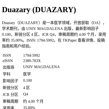
Duazary (DUAZARY)
Duazary（DUAZARY）是一本医学领域，开放获取（OA），
学术期刊，由 UNIV MAGDALENA 出版，最新影响因子
0.100，新锐分区 4 区，JCR Q4，审稿周期约 4.00 个月，录用
率约 35.00%。ISSN: 1794-5992。在 TKPaper 查看详情、投稿
指南和用户经验。
ISSN
1794-5992
eISSN
2389-783X
UNIV MAGDALENA
出版商
学科
医学
0.100
影响因子
新锐分区
4 区
Q4
JCR 分区
审稿周期
约 4.00 个月
35.00%
录用率